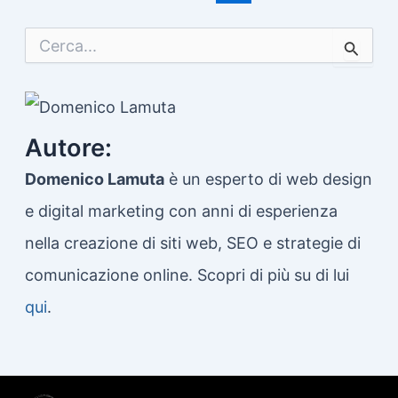
pagination
C
e
r
c
a
:
Autore:
Domenico Lamuta
è un esperto di web design
e digital marketing con anni di esperienza
nella creazione di siti web, SEO e strategie di
comunicazione online. Scopri di più su di lui
qui
.