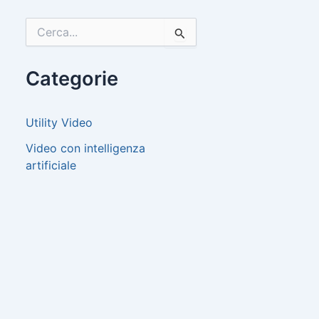
C
e
r
c
Categorie
a
:
Utility Video
Video con intelligenza
artificiale