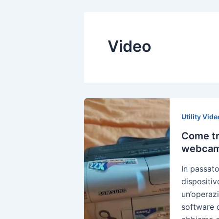
Video
Utility Vide
Come tr
webcam 
In passat
dispositiv
un’operaz
software d