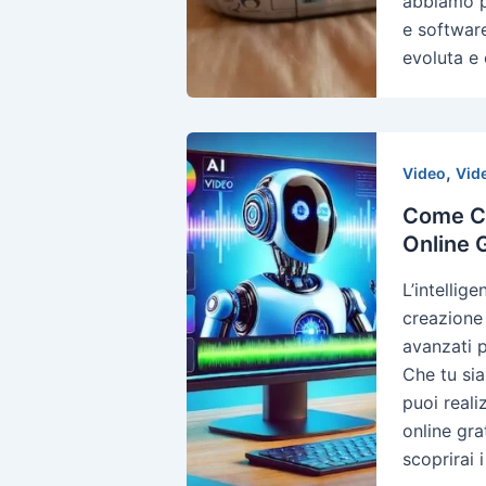
abbiamo p
e software
evoluta e 
,
Video
Vide
Come Cr
Online G
L’intellig
creazione 
avanzati p
Che tu sia
puoi reali
online gra
scoprirai 